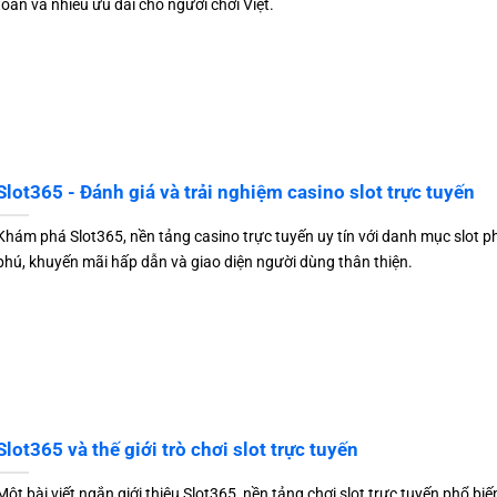
toàn và nhiều ưu đãi cho người chơi Việt.
Slot365 - Đánh giá và trải nghiệm casino slot trực tuyến
Khám phá Slot365, nền tảng casino trực tuyến uy tín với danh mục slot 
phú, khuyến mãi hấp dẫn và giao diện người dùng thân thiện.
Slot365 và thế giới trò chơi slot trực tuyến
Một bài viết ngắn giới thiệu Slot365, nền tảng chơi slot trực tuyến phổ biế