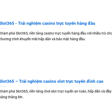
Slot365 - Trải nghiệm casino trực tuyến hàng đầu
Khám phá Slot365, nền tảng casino trực tuyến hàng đầu với nhiều trò chơi
chương trình khuyến mãi hấp dẫn và bảo mật hàng đầu.
Slot365 – Trải nghiệm casino slot trực tuyến đỉnh cao
Khám phá Slot365, nền tảng chơi slot trực tuyến an toàn, hấp dẫn và đầy
năng thắng lớn.