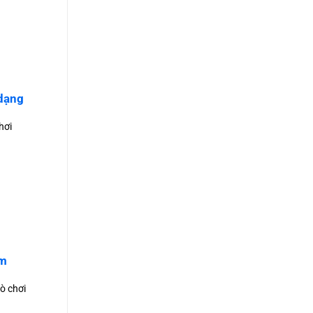
 dạng
hơi
am
ò chơi