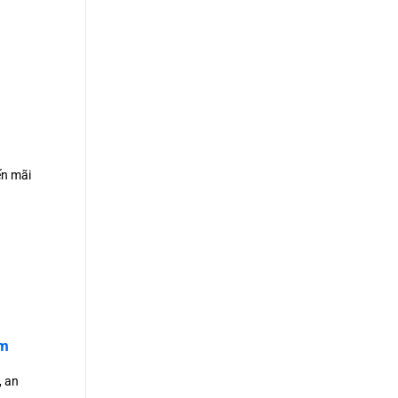
ến mãi
am
, an