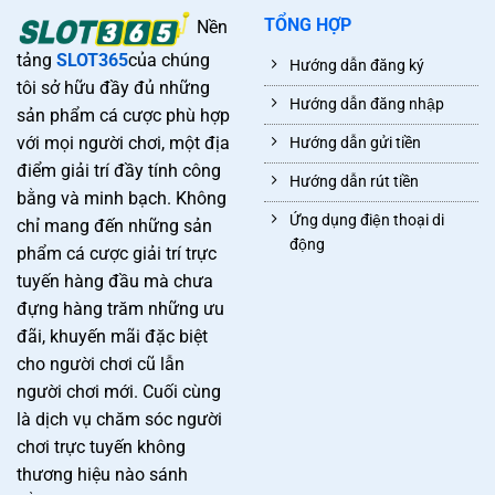
TỔNG HỢP
Nền
tảng
SLOT365
của chúng
Hướng dẫn đăng ký
tôi sở hữu đầy đủ những
Hướng dẫn đăng nhập
sản phẩm cá cược phù hợp
với mọi người chơi, một địa
Hướng dẫn gửi tiền
điểm giải trí đầy tính công
Hướng dẫn rút tiền
bằng và minh bạch. Không
Ứng dụng điện thoại di
chỉ mang đến những sản
động
phẩm cá cược giải trí trực
tuyến hàng đầu mà chưa
đựng hàng trăm những ưu
đãi, khuyến mãi đặc biệt
cho người chơi cũ lẫn
người chơi mới. Cuối cùng
là dịch vụ chăm sóc người
chơi trực tuyến không
thương hiệu nào sánh