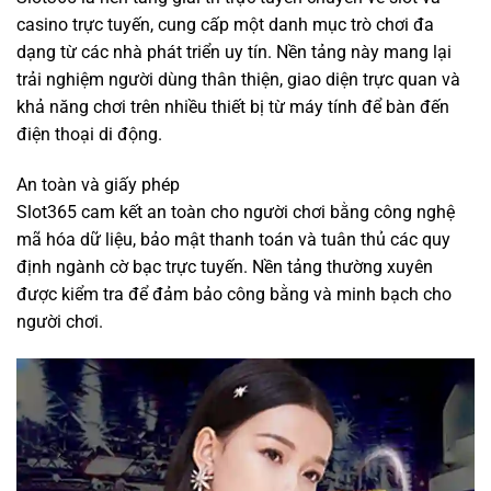
casino trực tuyến, cung cấp một danh mục trò chơi đa
dạng từ các nhà phát triển uy tín. Nền tảng này mang lại
trải nghiệm người dùng thân thiện, giao diện trực quan và
khả năng chơi trên nhiều thiết bị từ máy tính để bàn đến
điện thoại di động.
An toàn và giấy phép
Slot365 cam kết an toàn cho người chơi bằng công nghệ
mã hóa dữ liệu, bảo mật thanh toán và tuân thủ các quy
định ngành cờ bạc trực tuyến. Nền tảng thường xuyên
được kiểm tra để đảm bảo công bằng và minh bạch cho
người chơi.