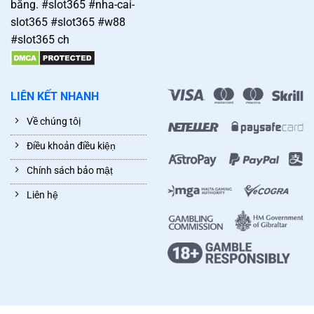
bằng. #slot365 #nha-cai-
slot365 #slot365 #w88
#slot365 ch
LIÊN KẾT NHANH
Về chúng tôị
Điều khoản điều kiệṇ
Chính sách bảo mậṭ
Liên hệ̣