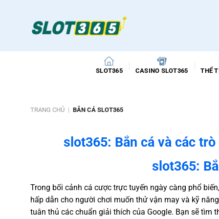
Chuyển
đến
nội
dung
SLOT365
CASINO SLOT365
THỂ 
TRANG CHỦ
|
BẮN CÁ SLOT365
slot365: Bắn cá và các trò
slot365: Bắ
Trong bối cảnh cá cược trực tuyến ngày càng phổ biến, s
hấp dẫn cho người chơi muốn thử vận may và kỹ năng n
tuân thủ các chuẩn giải thích của Google. Bạn sẽ tìm t