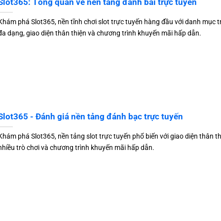
Slot365: Tổng quan về nền tảng đánh bài trực tuyến
Khám phá Slot365, nền tĩnh chơi slot trực tuyến hàng đầu với danh mục t
đa dạng, giao diện thân thiện và chương trình khuyến mãi hấp dẫn.
slot365-banner
Slot365 - Đánh giá nền tảng đánh bạc trực tuyến
Tổng quan về slot365 và ban ca
Khám phá Slot365, nền tảng slot trực tuyến phổ biến với giao diện thân th
nhiều trò chơi và chương trình khuyến mãi hấp dẫn.
thể loại trò chơi từ slot máy đến ban ca. Ban ca là dạng trò chơ
phản xạ. Nền tảng này cung cấp nhiều phiên bản bàn chơi với m
mong muốn. Để có trải nghiệm an toàn, hãy luôn kiểm tra tính hợ
ục tiêu là kết nối nhanh chóng và an toàn với các tiện ích thanh