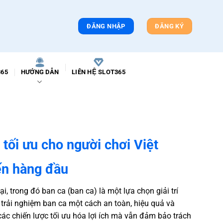
ĐĂNG NHẬP
ĐĂNG KÝ
365
HƯỚNG DẪN
LIÊN HỆ SLOT365
 tối ưu cho người chơi Việt
yến hàng đầu
i, trong đó ban ca (ban ca) là một lựa chọn giải trí
trải nghiệm ban ca một cách an toàn, hiệu quả và
 các chiến lược tối ưu hóa lợi ích mà vẫn đảm bảo trách