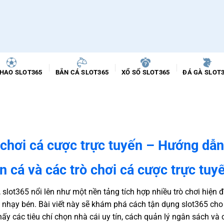
THAO SLOT365
BẮN CÁ SLOT365
XỔ SỐ SLOT365
ĐÁ GÀ SLOT
 chơi cá cược trực tuyến – Hướng dẫn
n cá và các trò chơi cá cược trực tu
lot365 nổi lên như một nền tảng tích hợp nhiều trò chơi hiện đạ
hạy bén. Bài viết này sẽ khám phá cách tận dụng slot365 cho 
hấy các tiêu chí chọn nhà cái uy tín, cách quản lý ngân sách và