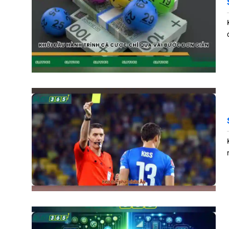
slot365
được thiết kế để kết nối người chơi với nhiều 
nhanh, phù hợp cho người chơi ưu tiên hành động và 
và chi tiêu phù hợp với mục tiêu giải trí hoặc rủi ro 
vòng cược thật.
Để người chơi Việt quan tâm đến ban ca trên slot365, m