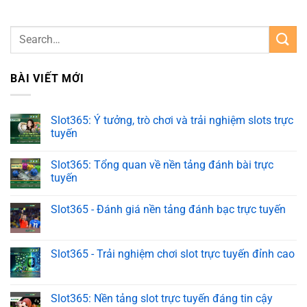
BÀI VIẾT MỚI
Slot365: Ý tưởng, trò chơi và trải nghiệm slots trực
tuyến
Slot365: Tổng quan về nền tảng đánh bài trực
tuyến
Slot365 - Đánh giá nền tảng đánh bạc trực tuyến
Slot365 - Trải nghiệm chơi slot trực tuyến đỉnh cao
Slot365: Nền tảng slot trực tuyến đáng tin cậy