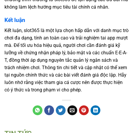
không làm lệch hướng mục tiêu tài chính cá nhân.
Kết luận
Kết luận, slot365 là một lựa chọn hấp dẫn với danh mục trò
chơi đa dạng, tính an toàn cao và trải nghiệm tai app mượt
mà. Để tối ưu hóa hiệu quả, người chơi cần đánh giá kỹ
lưỡng về chứng nhận pháp lý, bảo mật và các chuẩn E-E-A-
T, đồng thời áp dụng nguyên tắc quản lý ngân sách và
trách nhiệm chơi. Thông tin chi tiết và cập nhật có thể xem
tại nguồn chính thức và các bài viết đánh giá độc lập. Hãy
luôn nhớ rằng việc tham gia cá cược nên được thực hiện
có ý thức và trong phạm vi cho phép.