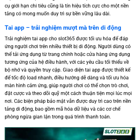
cụ giới hạn chi tiêu cũng là tín hiệu tích cực cho một nền
tảng có mong muốn duy trì sự bền vững lâu dài.
Tai app – trải nghiệm mượt mà trên di động
Trải nghiệm tai app cho slot365 được tối ưu hóa để đáp
ứng người chơi trên nhiều thiết bị di động. Người dùng có
thể tải ứng dụng từ trang chính hoặc cửa hàng ứng dụng
tương ứng của hệ điều hành, với các yêu cầu tối thiểu về
bộ nhớ và quyền truy cập. Giao diện tai app được thiết kế
để tốc độ load nhanh, điều hướng dễ dàng và tối ưu hóa
màn hình cảm ứng, giúp người chơi có thể chọn trò chơi,
đặt cược và theo dõi quỹ một cách thuận tiện mọi lúc mọi
nơi. Các biện pháp bảo mật vẫn được duy trì cao trên nền
tảng di động, bao gồm mã hóa dữ liệu và các cơ chế
phòng ngừa gian lận trong quá trình thanh toán.