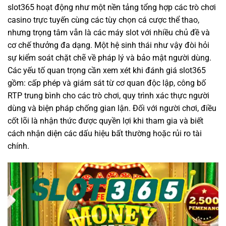
slot365 hoạt động như một nền tảng tổng hợp các trò chơi
casino trực tuyến cùng các tùy chọn cá cược thể thao,
nhưng trọng tâm vẫn là các máy slot với nhiều chủ đề và
cơ chế thưởng đa dạng. Một hệ sinh thái như vậy đòi hỏi
sự kiểm soát chặt chẽ về pháp lý và bảo mật người dùng.
Các yếu tố quan trọng cần xem xét khi đánh giá slot365
gồm: cấp phép và giám sát từ cơ quan độc lập, công bố
RTP trung bình cho các trò chơi, quy trình xác thực người
dùng và biện pháp chống gian lận. Đối với người chơi, điều
cốt lõi là nhận thức được quyền lợi khi tham gia và biết
cách nhận diện các dấu hiệu bất thường hoặc rủi ro tài
chính.