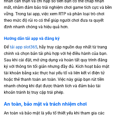
nhân cẩn thận và chỉ nạp số tiền bạn có thể chấp nhận
mất, nhằm đảm bảo trải nghiệm chơi game tích cực và bền
vững. Trong tai app, việc xem RTP và phân loại trò chơi
theo mức độ rủi ro có thể giúp người chơi đưa ra quyết
định nhanh chóng và hiệu quả hơn.
Hướng dẫn tải app và đăng ký
Để
tải app slot365
, hãy truy cập nguồn duy nhất từ trang
chính và chọn bản tải phù hợp với hệ điều hành của bạn.
Sau khi cài đặt, mở ứng dụng và hoàn tất quy trình đăng
ký với thông tin tối giản nhưng đầy đủ. Kích hoạt bảo mật
tài khoản bằng xác thực hai yếu tố và liên kết ví điện tử
hoặc thẻ thanh toán an toàn. Việc này giúp bạn rút tiền
nhanh chóng khi đạt được thành tích và đảm bảo tài
khoản tránh bị truy cập trái phép.
An toàn, bảo mật và trách nhiệm chơi
An toàn và bảo mật là yếu tố thiết yếu khi tham gia các