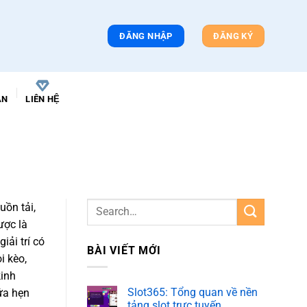
ĐĂNG NHẬP
ĐĂNG KÝ
̃N
LIÊN HỆ
uồn tải,
ược là
iải trí có
BÀI VIẾT MỚI
i kèo,
kinh
Slot365: Tổng quan về nền
ứa hẹn
tảng slot trực tuyến