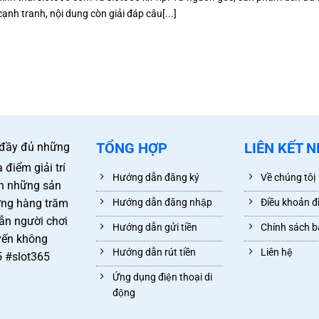
cạnh tranh, nội dung còn giải đáp câu[...]
TỔNG HỢP
LIÊN KẾT 
 đầy đủ những
điểm giải trí
Hướng dẫn đăng ký
Về chúng tôị
ến những sản
Hướng dẫn đăng nhập
Điều khoản điê
ựng hàng trăm
lẫn người chơi
Hướng dẫn gửi tiền
Chính sách ba
uyến không
Hướng dẫn rút tiền
Liên hệ̣
5 #slot365
Ứng dụng điện thoại di
động