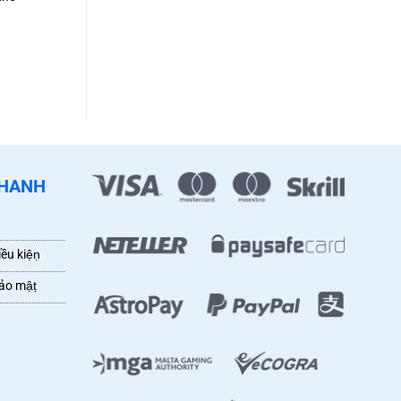
NHANH
̀u kiệṇ
̉o mậṭ