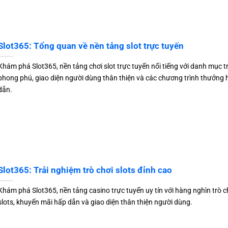
Slot365: Tổng quan về nền tảng slot trực tuyến
Khám phá Slot365, nền tảng chơi slot trực tuyến nổi tiếng với danh mục t
phong phú, giao diện người dùng thân thiện và các chương trình thưởng 
dẫn.
Slot365: Trải nghiệm trò chơi slots đỉnh cao
Khám phá Slot365, nền tảng casino trực tuyến uy tín với hàng nghìn trò c
slots, khuyến mãi hấp dẫn và giao diện thân thiện người dùng.