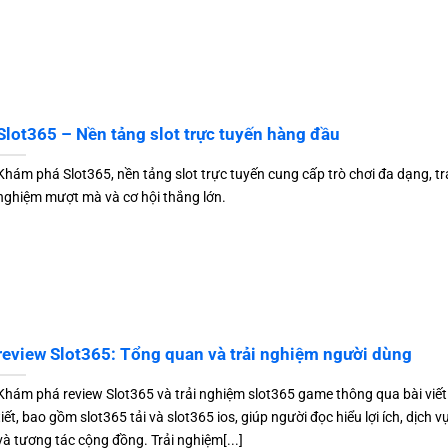
Slot365 – Nền tảng slot trực tuyến hàng đầu
Khám phá Slot365, nền tảng slot trực tuyến cung cấp trò chơi đa dạng, tr
nghiệm mượt mà và cơ hội thắng lớn.
review Slot365: Tổng quan và trải nghiệm người dùng
Khám phá review Slot365 và trải nghiệm slot365 game thông qua bài viết
tiết, bao gồm slot365 tải và slot365 ios, giúp người đọc hiểu lợi ích, dịch v
và tương tác cộng đồng. Trải nghiệm[...]