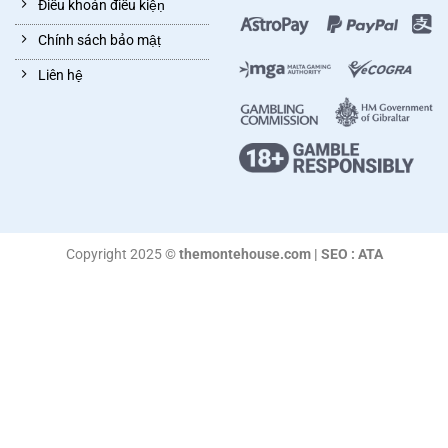
Điều khoản điều kiệṇ
Chính sách bảo mậṭ
Liên hệ̣
Copyright 2025 ©
themontehouse.com | SEO : ATA