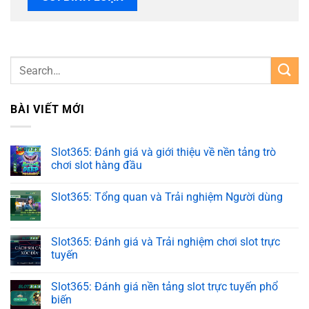
BÀI VIẾT MỚI
Slot365: Đánh giá và giới thiệu về nền tảng trò
chơi slot hàng đầu
Slot365: Tổng quan và Trải nghiệm Người dùng
Slot365: Đánh giá và Trải nghiệm chơi slot trực
tuyến
Slot365: Đánh giá nền tảng slot trực tuyến phổ
biến