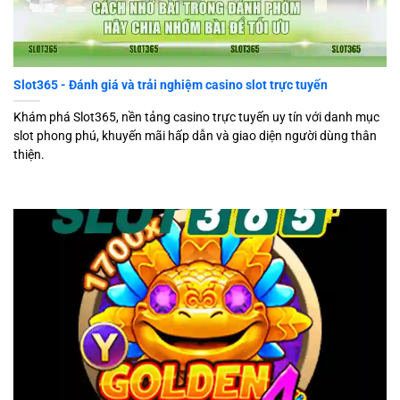
Slot365 - Đánh giá và trải nghiệm casino slot trực tuyến
Khám phá Slot365, nền tảng casino trực tuyến uy tín với danh mục
slot phong phú, khuyến mãi hấp dẫn và giao diện người dùng thân
thiện.