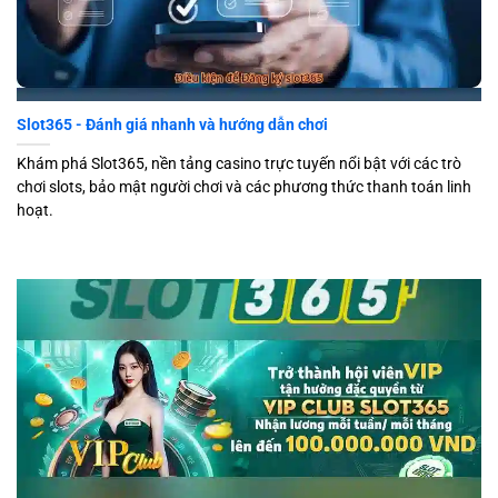
Slot365 - Đánh giá nhanh và hướng dẫn chơi
Khám phá Slot365, nền tảng casino trực tuyến nổi bật với các trò
chơi slots, bảo mật người chơi và các phương thức thanh toán linh
hoạt.