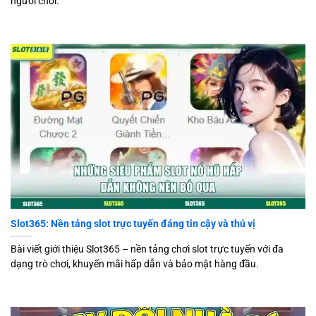
người chơi.
Slot365: Nền tảng slot trực tuyến đáng tin cậy và thú vị
Bài viết giới thiệu Slot365 – nền tảng chơi slot trực tuyến với đa
dạng trò chơi, khuyến mãi hấp dẫn và bảo mật hàng đầu.