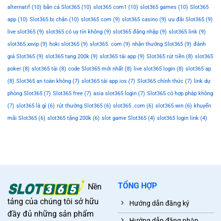
alternatif (10)
bắn cá Slot365 (10)
slot365 com1 (10)
slot365 games (10)
Slot365
app (10)
Slot365 bị chặn (10)
slot365 com (9)
slot365 casino (9)
ưu đãi Slot365 (9)
live slot365 (9)
slot365 có uy tín không (9)
slot365 đăng nhập (9)
slot365 link (9)
slot365 xxvip (9)
hoki slot365 (9)
slot365. com (9)
nhận thưởng Slot365 (9)
đánh
giá Slot365 (9)
slot365 tang 200k (9)
slot365 tải app (9)
Slot365 rút tiền (8)
slot365
poker (8)
slot365 tải (8)
code Slot365 mới nhất (8)
live slot365 login (8)
slot365 ap
(8)
Slot365 an toàn không (7)
slot365 tải app ios (7)
Slot365 chính thức (7)
link dự
phòng Slot365 (7)
Slot365 free (7)
asia slot365 login (7)
Slot365 có hợp pháp không
(7)
slot365 là gì (6)
rút thưởng Slot365 (6)
slot365 .com (6)
slot365 win (6)
khuyến
mãi Slot365 (6)
slot365 tặng 200k (6)
slot game Slot365 (4)
slot365 login link (4)
TỔNG HỢP
Nền
tảng
của chúng tôi sở hữu
Hướng dẫn đăng ký
đầy đủ những sản phẩm
Hướng dẫn đăng nhập