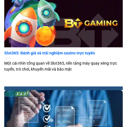
Slot365: Đánh giá và trải nghiệm casino trực tuyến
Một cái nhìn tổng quan về Slot365, nền tảng máy quay xèng trực
tuyến, trò chơi, khuyến mãi và bảo mật