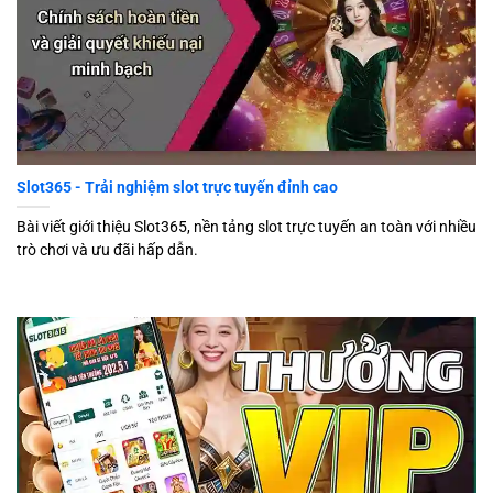
Slot365 - Trải nghiệm slot trực tuyến đỉnh cao
Bài viết giới thiệu Slot365, nền tảng slot trực tuyến an toàn với nhiều
trò chơi và ưu đãi hấp dẫn.