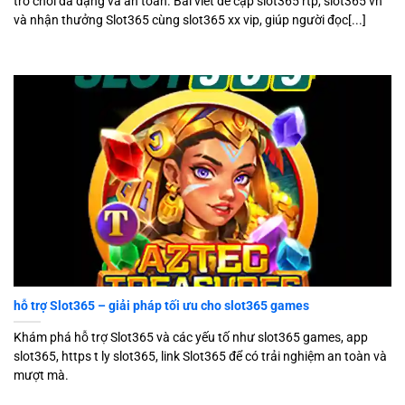
trò chơi đa dạng và an toàn. Bài viết đề cập slot365 rtp, slot365 vn
và nhận thưởng Slot365 cùng slot365 xx vip, giúp người đọc[...]
hỗ trợ Slot365 – giải pháp tối ưu cho slot365 games
Khám phá hỗ trợ Slot365 và các yếu tố như slot365 games, app
slot365, https t ly slot365, link Slot365 để có trải nghiệm an toàn và
mượt mà.