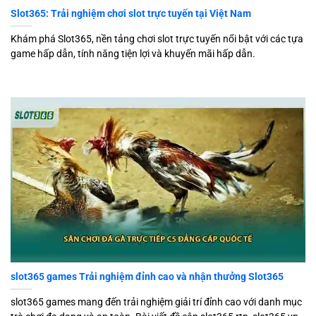
Slot365: Trải nghiệm chơi slot trực tuyến tại Việt Nam
Khám phá Slot365, nền tảng chơi slot trực tuyến nổi bật với các tựa
game hấp dẫn, tính năng tiện lợi và khuyến mãi hấp dẫn.
slot365 games Trải nghiệm đỉnh cao và nhận thưởng Slot365
slot365 games mang đến trải nghiệm giải trí đỉnh cao với danh mục