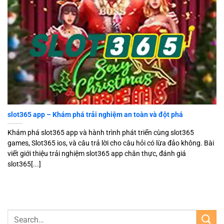
slot365 app – Khám phá trải nghiệm an toàn và đột phá
Khám phá slot365 app và hành trình phát triển cùng slot365
games, Slot365 ios, và câu trả lời cho câu hỏi có lừa đảo không. Bài
viết giới thiệu trải nghiệm slot365 app chân thực, đánh giá
slot365[...]