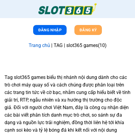
Chuyển
đến
nội
dung
ĐĂNG NHẬP
ĐĂNG KÝ
Trang chủ
|
TAG
|
slot365 games(10)
Tag slot365 games biểu thị nhánh nội dung dành cho các
trò chơi máy quay số và cách chúng được phân loại trên
các trang tin tức về cờ bạc, nhằm cung cấp hiểu biết về tính
giải trí, RTP, ngẫu nhiên và xu hướng thị trường cho độc
giả. Đối với người chơi Việt Nam, đây là công cụ nhận diện
các bài viết phân tích danh mục trò chơi, so sánh sự đa
dạng và nguồn lực trải nghiệm, đồng thời liên hệ tới khía
cạnh soi kèo và tỷ lệ bóng đá khi kết nối với nội dung