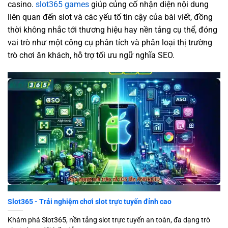
casino.
slot365 games
giúp củng cố nhận diện nội dung
liên quan đến slot và các yếu tố tin cậy của bài viết, đồng
thời không nhắc tới thương hiệu hay nền tảng cụ thể, đóng
vai trò như một công cụ phân tích và phân loại thị trường
trò chơi ăn khách, hỗ trợ tối ưu ngữ nghĩa SEO.
Slot365 - Trải nghiệm chơi slot trực tuyến đỉnh cao
Khám phá Slot365, nền tảng slot trực tuyến an toàn, đa dạng trò