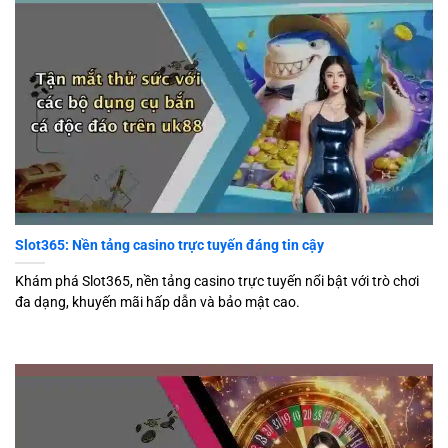
Slot365: Nền tảng casino trực tuyến đáng tin cậy
Khám phá Slot365, nền tảng casino trực tuyến nổi bật với trò chơi
đa dạng, khuyến mãi hấp dẫn và bảo mật cao.