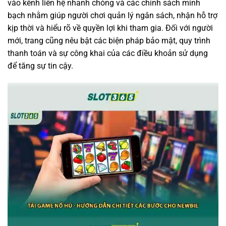
vào kênh liên hệ nhanh chóng và các chính sách minh
bạch nhằm giúp người chơi quản lý ngân sách, nhận hỗ trợ
kịp thời và hiểu rõ về quyền lợi khi tham gia. Đối với người
mới, trang cũng nêu bật các biện pháp bảo mật, quy trình
thanh toán và sự công khai của các điều khoản sử dụng
để tăng sự tin cậy.