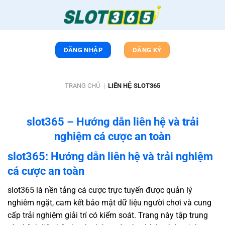
Chuyển
đến
nội
dung
ĐĂNG NHẬP
ĐĂNG KÝ
TRANG CHỦ
|
LIÊN HỆ SLOT365
slot365 – Hướng dẫn liên hệ và trải
nghiệm cá cược an toàn
slot365: Hướng dẫn liên hệ và trải nghiệm
cá cược an toàn
slot365 là nền tảng cá cược trực tuyến được quản lý
nghiêm ngặt, cam kết bảo mật dữ liệu người chơi và cung
cấp trải nghiệm giải trí có kiểm soát. Trang này tập trung