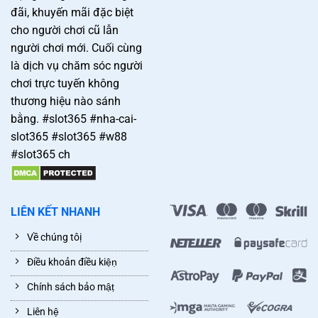
đãi, khuyến mãi đặc biệt
cho người chơi cũ lẫn
người chơi mới. Cuối cùng
là dịch vụ chăm sóc người
chơi trực tuyến không
thương hiệu nào sánh
bằng. #slot365 #nha-cai-
slot365 #slot365 #w88
#slot365 ch
LIÊN KẾT NHANH
Về chúng tôị
Điều khoản điều kiệṇ
Chính sách bảo mậṭ
Liên hệ̣