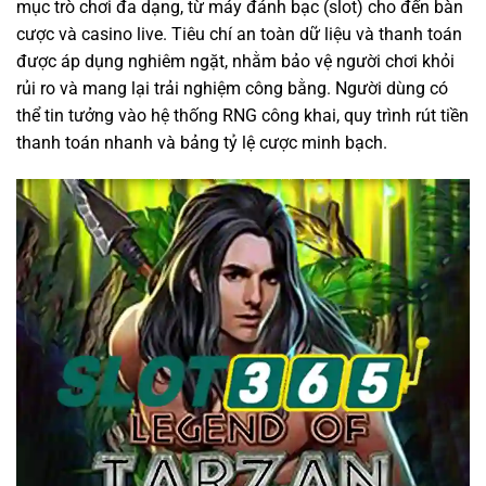
mục trò chơi đa dạng, từ máy đánh bạc (slot) cho đến bàn
cược và casino live. Tiêu chí an toàn dữ liệu và thanh toán
được áp dụng nghiêm ngặt, nhằm bảo vệ người chơi khỏi
rủi ro và mang lại trải nghiệm công bằng. Người dùng có
thể tin tưởng vào hệ thống RNG công khai, quy trình rút tiền
thanh toán nhanh và bảng tỷ lệ cược minh bạch.