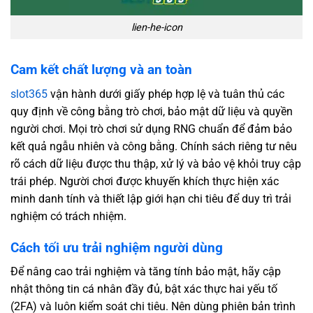
lien-he-icon
Cam kết chất lượng và an toàn
slot365
vận hành dưới giấy phép hợp lệ và tuân thủ các
quy định về công bằng trò chơi, bảo mật dữ liệu và quyền
người chơi. Mọi trò chơi sử dụng RNG chuẩn để đảm bảo
kết quả ngẫu nhiên và công bằng. Chính sách riêng tư nêu
rõ cách dữ liệu được thu thập, xử lý và bảo vệ khỏi truy cập
trái phép. Người chơi được khuyến khích thực hiện xác
minh danh tính và thiết lập giới hạn chi tiêu để duy trì trải
nghiệm có trách nhiệm.
Cách tối ưu trải nghiệm người dùng
Để nâng cao trải nghiệm và tăng tính bảo mật, hãy cập
nhật thông tin cá nhân đầy đủ, bật xác thực hai yếu tố
(2FA) và luôn kiểm soát chi tiêu. Nên dùng phiên bản trình