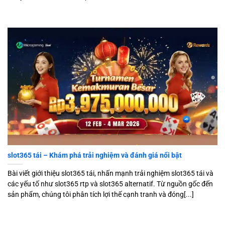
slot365 tái – Khám phá trải nghiệm và đánh giá nổi bật
Bài viết giới thiệu slot365 tái, nhấn mạnh trải nghiệm slot365 tái và
các yếu tố như slot365 rtp và slot365 alternatif. Từ nguồn gốc đến
sản phẩm, chúng tôi phân tích lợi thế cạnh tranh và đóng[...]