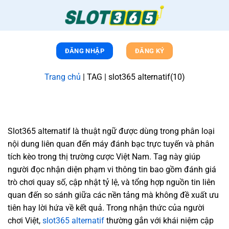
Chuyển
đến
nội
dung
ĐĂNG NHẬP
ĐĂNG KÝ
Trang chủ
|
TAG
|
slot365 alternatif(10)
Slot365 alternatif là thuật ngữ được dùng trong phân loại
nội dung liên quan đến máy đánh bạc trực tuyến và phân
tích kèo trong thị trường cược Việt Nam. Tag này giúp
người đọc nhận diện phạm vi thông tin bao gồm đánh giá
trò chơi quay số, cập nhật tỷ lệ, và tổng hợp nguồn tin liên
quan đến so sánh giữa các nền tảng mà không đề xuất ưu
tiên hay lời hứa về kết quả. Trong nhận thức của người
chơi Việt,
slot365 alternatif
thường gắn với khái niệm cập