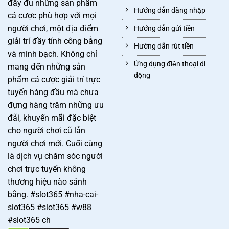
đầy đủ những sản phẩm
Hướng dẫn đăng nhập
cá cược phù hợp với mọi
người chơi, một địa điểm
Hướng dẫn gửi tiền
giải trí đầy tính công bằng
Hướng dẫn rút tiền
và minh bạch. Không chỉ
Ứng dụng điện thoại di
mang đến những sản
động
phẩm cá cược giải trí trực
tuyến hàng đầu mà chưa
đựng hàng trăm những ưu
đãi, khuyến mãi đặc biệt
cho người chơi cũ lẫn
người chơi mới. Cuối cùng
là dịch vụ chăm sóc người
chơi trực tuyến không
thương hiệu nào sánh
bằng. #slot365 #nha-cai-
slot365 #slot365 #w88
#slot365 ch