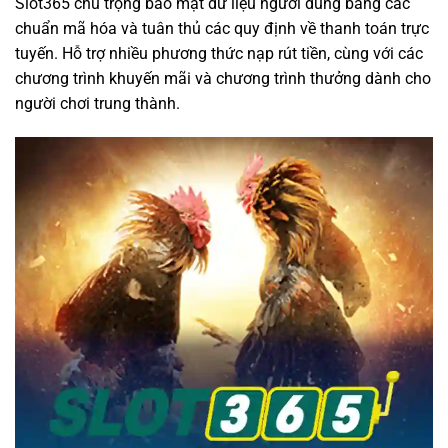
Slot365 chú trọng bảo mật dữ liệu người dùng bằng các
chuẩn mã hóa và tuân thủ các quy định về thanh toán trực
tuyến. Hỗ trợ nhiều phương thức nạp rút tiền, cùng với các
chương trình khuyến mãi và chương trình thưởng dành cho
người chơi trung thành.