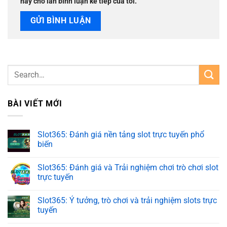
này cho lần bình luận kế tiếp của tôi.
BÀI VIẾT MỚI
Slot365: Đánh giá nền tảng slot trực tuyến phổ
biến
Slot365: Đánh giá và Trải nghiệm chơi trò chơi slot
trực tuyến
Slot365: Ý tưởng, trò chơi và trải nghiệm slots trực
tuyến