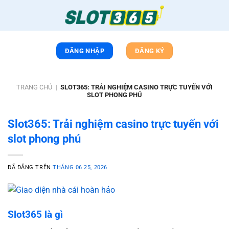
Chuyển
đến
nội
dung
ĐĂNG NHẬP
ĐĂNG KÝ
TRANG CHỦ
|
SLOT365: TRẢI NGHIỆM CASINO TRỰC TUYẾN VỚI
SLOT PHONG PHÚ
Slot365: Trải nghiệm casino trực tuyến với
slot phong phú
ĐÃ ĐĂNG TRÊN
THÁNG 06 25, 2026
Slot365 là gì