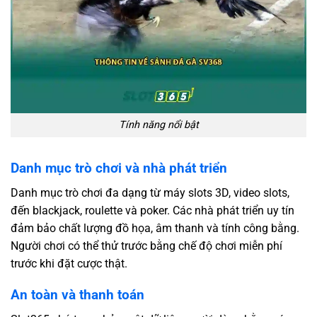
Tính năng nổi bật
Danh mục trò chơi và nhà phát triển
Danh mục trò chơi đa dạng từ máy slots 3D, video slots,
đến blackjack, roulette và poker. Các nhà phát triển uy tín
đảm bảo chất lượng đồ họa, âm thanh và tính công bằng.
Người chơi có thể thử trước bằng chế độ chơi miễn phí
trước khi đặt cược thật.
An toàn và thanh toán