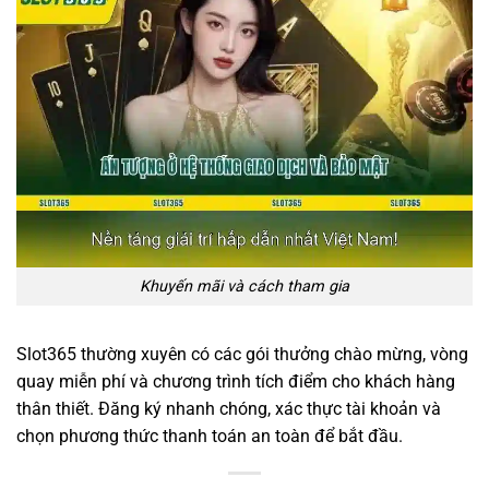
Khuyến mãi và cách tham gia
Slot365 thường xuyên có các gói thưởng chào mừng, vòng
quay miễn phí và chương trình tích điểm cho khách hàng
thân thiết. Đăng ký nhanh chóng, xác thực tài khoản và
chọn phương thức thanh toán an toàn để bắt đầu.