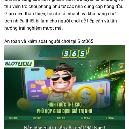
thư viện trò chơi phong phú từ các nhà cung cấp hàng đầu.
Giao diện thân thiện, tốc độ tải nhanh và khả năng chơi
trên nhiều thiết bị làm cho người chơi dễ tiếp cận và tận
hưởng trải nghiệm mượt mà.
An toàn và kiểm soát người chơi tại Slot365