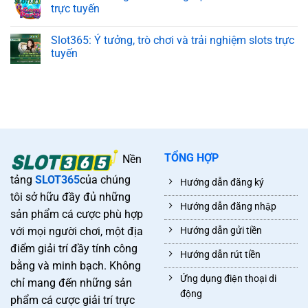
trực tuyến
Slot365: Ý tưởng, trò chơi và trải nghiệm slots trực
tuyến
TỔNG HỢP
Nền
tảng
SLOT365
của chúng
Hướng dẫn đăng ký
tôi sở hữu đầy đủ những
Hướng dẫn đăng nhập
sản phẩm cá cược phù hợp
với mọi người chơi, một địa
Hướng dẫn gửi tiền
điểm giải trí đầy tính công
Hướng dẫn rút tiền
bằng và minh bạch. Không
Ứng dụng điện thoại di
chỉ mang đến những sản
động
phẩm cá cược giải trí trực