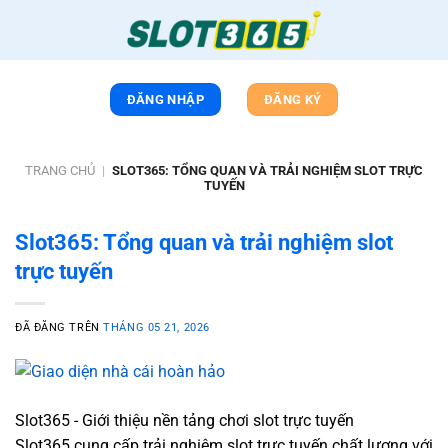
Chuyển
đến
nội
dung
ĐĂNG NHẬP
ĐĂNG KÝ
TRANG CHỦ
|
SLOT365: TỔNG QUAN VÀ TRẢI NGHIỆM SLOT TRỰC
TUYẾN
Slot365: Tổng quan và trải nghiệm slot
trực tuyến
ĐÃ ĐĂNG TRÊN
THÁNG 05 21, 2026
Slot365 - Giới thiệu nền tảng chơi slot trực tuyến
Slot365 cung cấp trải nghiệm slot trực tuyến chất lượng với