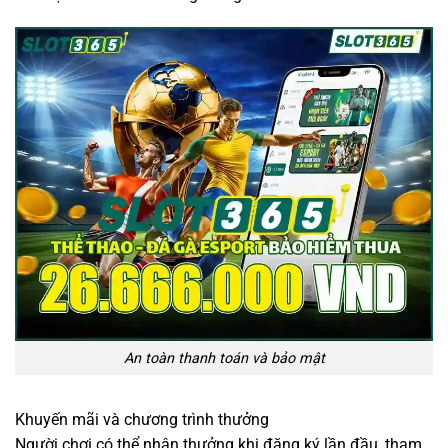
An toàn thanh toán và bảo mật
Khuyến mãi và chương trình thưởng
Người chơi có thể nhận thưởng khi đăng ký lần đầu, tham