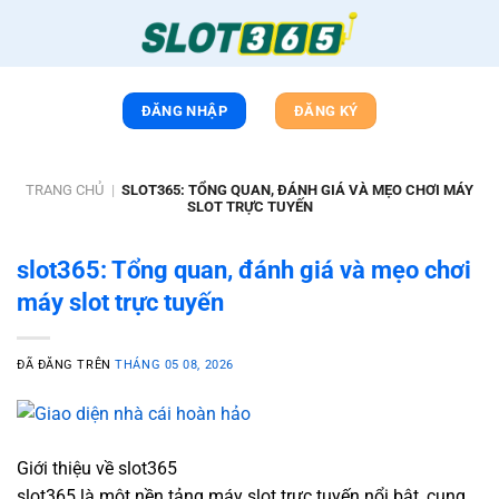
Chuyển
đến
nội
dung
ĐĂNG NHẬP
ĐĂNG KÝ
TRANG CHỦ
|
SLOT365: TỔNG QUAN, ĐÁNH GIÁ VÀ MẸO CHƠI MÁY
SLOT TRỰC TUYẾN
slot365: Tổng quan, đánh giá và mẹo chơi
máy slot trực tuyến
ĐÃ ĐĂNG TRÊN
THÁNG 05 08, 2026
Giới thiệu về slot365
slot365 là một nền tảng máy slot trực tuyến nổi bật, cung