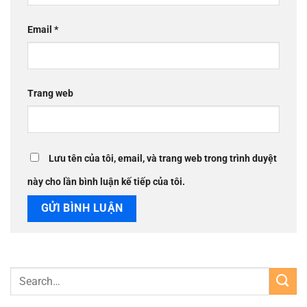
Email
*
Trang web
Lưu tên của tôi, email, và trang web trong trình duyệt
này cho lần bình luận kế tiếp của tôi.