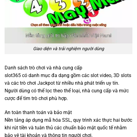
Giao diện và trải nghiệm người dùng
Danh sách trò chơi và nhà cung cấp
slot365 có danh mục đa dạng gồm các slot video, 3D slots
và các trò chơi Jackpot từ nhiều nhà phát triển uy tín.
Người dùng có thể lọc theo thể loại, nhà cung cấp và mức
cược để tìm trò chơi phù hợp.
An toàn thanh toán và bảo mật
Nền tảng áp dụng mã hóa SSL, quy trình xác thực hai bước
khi rút tiền và tuân thủ các chuẩn bảo mật quốc tế nhằm
bảo vệ tài khoản và thông tin người chơi.