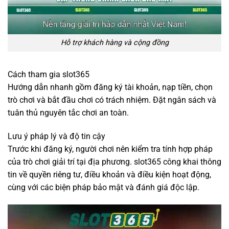
Hỗ trợ khách hàng và cộng đồng
Cách tham gia slot365
Hướng dẫn nhanh gồm đăng ký tài khoản, nạp tiền, chọn
trò chơi và bắt đầu chơi có trách nhiệm. Đặt ngân sách và
tuân thủ nguyên tắc chơi an toàn.
Lưu ý pháp lý và độ tin cậy
Trước khi đăng ký, người chơi nên kiểm tra tính hợp pháp
của trò chơi giải trí tại địa phương. slot365 công khai thông
tin về quyền riêng tư, điều khoản và điều kiện hoạt động,
cùng với các biện pháp bảo mật và đánh giá độc lập.