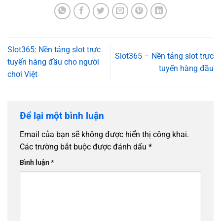
Slot365: Nền tảng slot trực
Slot365 – Nền tảng slot trực
tuyến hàng đầu cho người
tuyến hàng đầu
chơi Việt
Để lại một bình luận
Email của bạn sẽ không được hiển thị công khai.
Các trường bắt buộc được đánh dấu
*
Bình luận
*