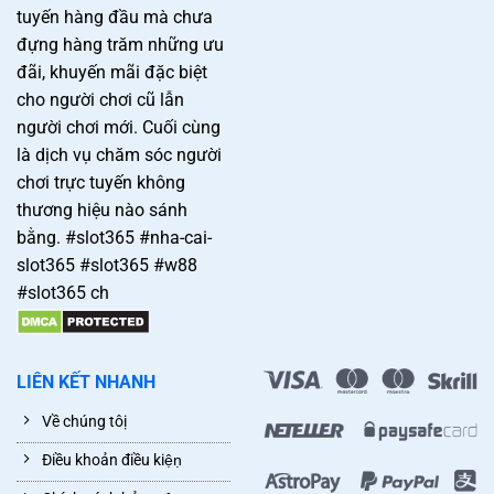
tuyến hàng đầu mà chưa
đựng hàng trăm những ưu
đãi, khuyến mãi đặc biệt
cho người chơi cũ lẫn
người chơi mới. Cuối cùng
là dịch vụ chăm sóc người
chơi trực tuyến không
thương hiệu nào sánh
bằng. #slot365 #nha-cai-
slot365 #slot365 #w88
#slot365 ch
LIÊN KẾT NHANH
Về chúng tôị
Điều khoản điều kiệṇ