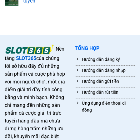
tuyến
TỔNG HỢP
Nền
tảng
SLOT365
của chúng
Hướng dẫn đăng ký
tôi sở hữu đầy đủ những
Hướng dẫn đăng nhập
sản phẩm cá cược phù hợp
với mọi người chơi, một địa
Hướng dẫn gửi tiền
điểm giải trí đầy tính công
Hướng dẫn rút tiền
bằng và minh bạch. Không
Ứng dụng điện thoại di
chỉ mang đến những sản
động
phẩm cá cược giải trí trực
tuyến hàng đầu mà chưa
đựng hàng trăm những ưu
đãi, khuyến mãi đặc biệt