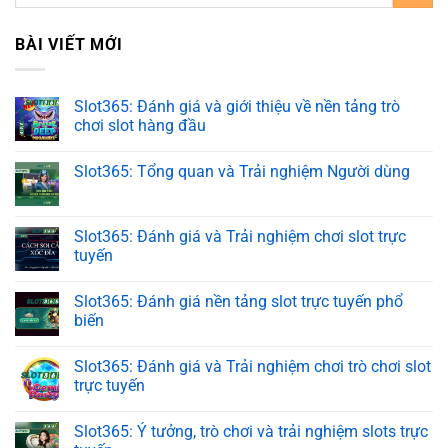
BÀI VIẾT MỚI
Slot365: Đánh giá và giới thiệu về nền tảng trò
chơi slot hàng đầu
Slot365: Tổng quan và Trải nghiệm Người dùng
Slot365: Đánh giá và Trải nghiệm chơi slot trực
tuyến
Slot365: Đánh giá nền tảng slot trực tuyến phổ
biến
Slot365: Đánh giá và Trải nghiệm chơi trò chơi slot
trực tuyến
Slot365: Ý tưởng, trò chơi và trải nghiệm slots trực